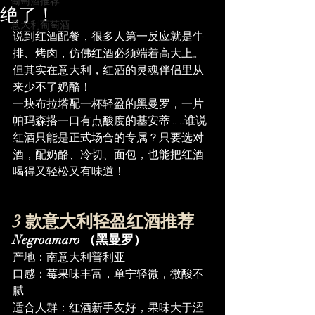
葡萄酒推荐
绝了！
意大利葡萄酒
说到红酒配餐，很多人第一反应就是牛
排、烤肉，仿佛红酒必须端着高大上。
但其实在意大利，红酒的灵魂伴侣里从
来少不了奶酪！
一块布拉塔配一杯轻盈的黑曼罗，一片
帕玛森搭一口有点酸度的基安蒂……谁说
红酒只能是正式场合的专属？只要选对
酒，配奶酪、冷切、面包，也能把红酒
喝得又轻松又有味道！
3 款意大利轻盈红酒推荐
Negroamaro （黑曼罗）
产地：南意大利普利亚
口感：莓果味丰富，单宁轻微，微酸不
腻
适合人群：红酒新手友好，果味大于涩