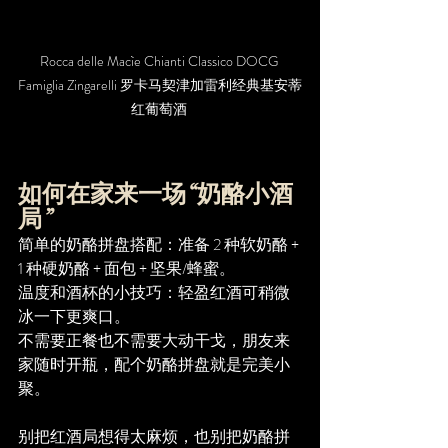
Rocca delle Macìe Chianti Classico DOCG 
Famiglia Zingarelli 罗卡马契津加雷利经典基安蒂
红葡萄酒 
如何在家来一场“奶酪小酒
局”
简单的奶酪拼盘搭配：准备 2 种软奶酪 + 
1 种硬奶酪 + 面包 + 坚果/蜂蜜。
温度和酒杯的小技巧：轻盈红酒可稍微
冰一下更爽口。
不需要正餐也不需要大动干戈，朋友来
家随时开瓶，配个奶酪拼盘就是完美小
聚。
别把红酒局想得太麻烦，也别把奶酪拼