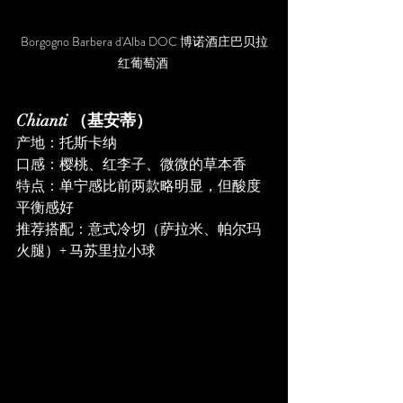
Borgogno Barbera d'Alba DOC 博诺酒庄巴贝拉
红葡萄酒 
Chianti （基安蒂）
产地：托斯卡纳
口感：樱桃、红李子、微微的草本香
特点：单宁感比前两款略明显，但酸度
平衡感好
推荐搭配：意式冷切（萨拉米、帕尔玛
火腿）+ 马苏里拉小球