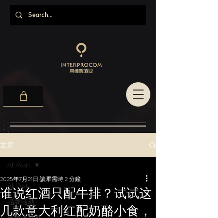
文章
All Posts
2025年7月21日
讀畢需時 2 分鐘
All Posts
谁说红酒只配牛排？试试这
品牌活动
几款意大利红配奶酪小食，