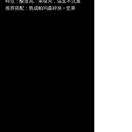
特点：酸度高、果味亮，温柔不沉重
推荐搭配：熟成帕玛森碎块 + 坚果