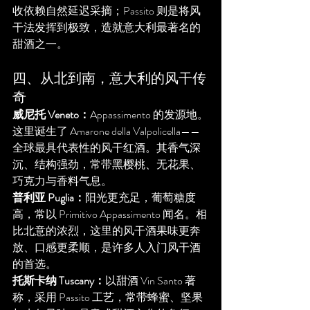
收依赖自然延迟采摘；Passito 则是将风
干法发挥到极致，造就意大利最著名的
甜酒之一。
四、从北到南，意大利的风干传
奇
威尼托 Veneto：
Appassimento 的发源地。
这里诞生了 Amarone della Valpolicella——
全球最具代表性的风干红酒。其香气深
沉、结构强劲，常带黑樱桃、无花果、
巧克力与香料气息。
普利亚 Puglia：
阳光更充足，葡萄糖度
高，常以 Primitivo Appassimento 闻名。相
比北意的浓烈，这里的风干酒果味更奔
放、口感更柔顺，是许多人入门风干酒
的首选。
托斯卡纳 Tuscany：
以甜酒 Vin Santo 著
称，采用 Passito 工艺，常带蜂蜜、坚果