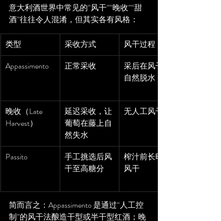
意大利酒世界中常见的“风干”“晚收”“甜
酒”往往令人混淆，但其实各有风格：
类型
采收方式
风干过程
Appassimento
正常采收
采后在风干室
自然脱水
晚收（Late 
延迟采收，让
无人工风干
Harvest）
葡萄在藤上自
然失水
Passito
手工挑选后风
榨汁前长时间
干至高糖分
风干
简而言之：Appassimento 是通过“人工控
制”的风干法酿造干型或半干型红酒；晚