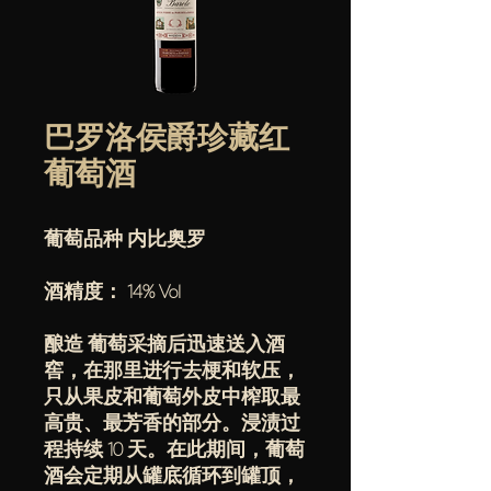
巴罗洛侯爵珍藏红
葡萄酒
葡萄品种 内比奥罗
酒精度： 14% Vol
酿造 葡萄采摘后迅速送入酒
窖，在那里进行去梗和软压，
只从果皮和葡萄外皮中榨取最
高贵、最芳香的部分。浸渍过
程持续 10 天。在此期间，葡萄
酒会定期从罐底循环到罐顶，