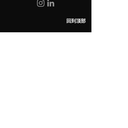
回到顶部
​帮助
常见问题
联系我们
关注我们
留下您的邮箱订阅我们的最新动态
电子邮箱