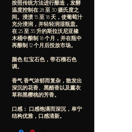
按照传统方法进行酿造，发酵
温度控制在 28 至 30 摄氏度之
间。浸渍 15 至 18 天，使葡萄汁
充分浸润，并轻轻润湿瓶盖。
在 25 至 35 升的斯拉沃尼亚橡
木桶中酿制 18 个月，并在瓶中
再酿制 12 个月后投放市场。
颜色 红宝石色，带石榴石色
调。
香气 香气浓郁而复杂，散发出
深沉的花香、黑醋香以及薰衣
草和黑樱桃的芳香。
口感： 口感饱满而深沉，单宁
结构优雅，口感清新。