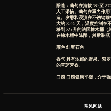
酿造：葡萄在海拔 180 至 20
人工采摘。葡萄在重力作用
造。发酵和浸渍在不锈钢罐中进
大约 20-25 天，温度控制
移到 225 升的法国橡木
在橡木桶中陈酿，然后装瓶
颜色 红宝石色
香气 具有浓郁的野果、紫
的草药芳香。
口感 口感健康平衡，介于
常见问题