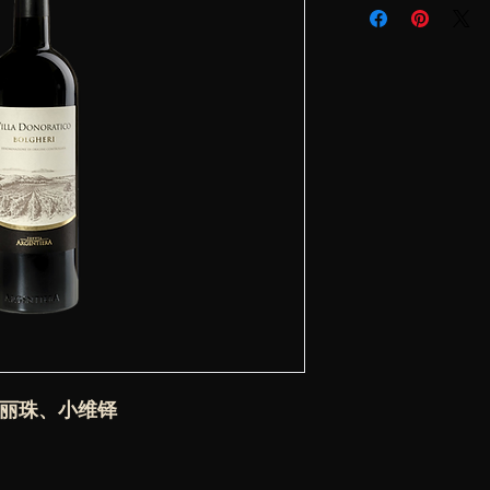
品丽珠、小维铎