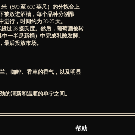
0 米（590 至 600 英尺）的分拣台上
下被放进酒槽，每个品种分别酿
行，时间约为 20-25 天。
在不超过 28 摄氏度。然后，葡萄酒被转
桶（其中一半是新桶）中完成乳酸发酵。
，最后投放市场。
罗兰、咖啡、香草的香气，以及明显
强劲的清新和温顺的单宁之间。
​帮助