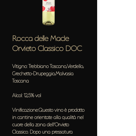
Rocca delle Macìe
Orvieto Classico DOC
Vitigno: Trebbiano Toscano,Verdello,
Grechetto-Drupeggio,Malvasia
Toscana
Alcol: 12,5% vol
Vinificazione:Questo vino è prodotto
in cantine orientate alla qualità nel
cuore della zona dell'Orvieto
Classico. Dopo una pressatura