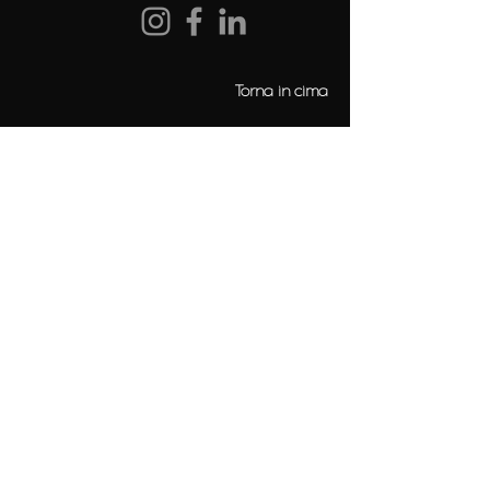
Torna in cima
Aiuto
FAQ
Contattaci
Seguici
Unisciti alla nostra mailing list
E-mail