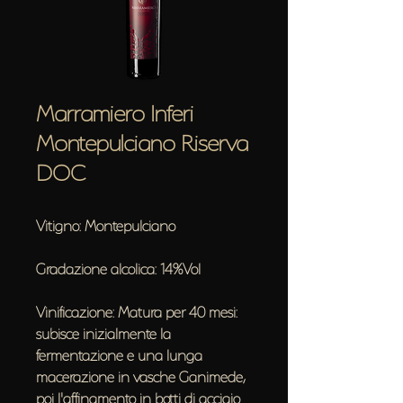
Marramiero Inferi
Montepulciano Riserva
DOC
Vitigno: Montepulciano
Gradazione alcolica: 14%Vol
Vinificazione: Matura per 40 mesi:
subisce inizialmente la
fermentazione e una lunga
macerazione in vasche Ganimede,
poi l'affinamento in botti di acciaio