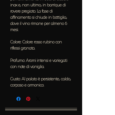
inox e, non ultimo, in barrique di
rovere pregiato. La fase di
affinamento si chiude in bottiglia,
dove il vino rimane per almeno 6
mesi.
Colore: Colore rosso rubino con
riflessi granata.
Profumo: Aromi intensi e variegati
con note di vaniglia.
Gusto: Al palato è persistente, caldo,
corposo e armonico.