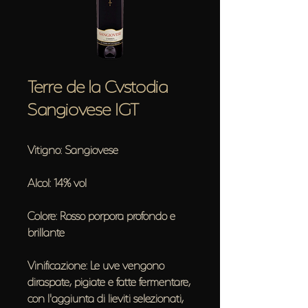
Terre de la Cvstodia
Sangiovese IGT
Vitigno: Sangiovese
Alcol: 14% vol
Colore: Rosso porpora profondo e
brillante
Vinificazione: Le uve vengono
diraspate, pigiate e fatte fermentare,
con l'aggiunta di lieviti selezionati,