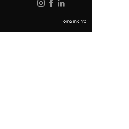
Torna in cima
Aiuto
FAQ
Contattaci
Seguici
Unisciti alla nostra mailing list
E-mail