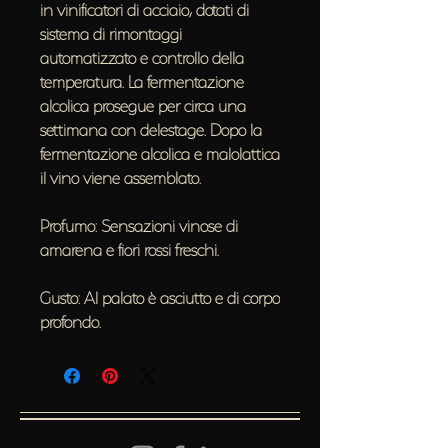
in vinificatori di acciaio, dotati di
sistema di rimontaggi
automatizzato e controllo della
temperatura. La fermentazione
alcolica prosegue per circa una
settimana con delestage. Dopo la
fermentazione alcolica e malolattica
il vino viene assemblato.
Profumo: Sensazioni vinose di
amarena e fiori rossi freschi.
Gusto: Al palato è asciutto e di corpo
profondo.