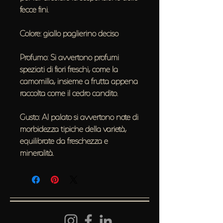
fecce fini.
Colore: giallo paglierino deciso
Profumo: Si avvertono profumi
speziati di fiori freschi, come la
camomilla, insieme a frutta appena
raccolta come il cedro candito.
Gusto: Al palato si avvertono note di
morbidezza tipiche della varietà,
equilibrate da freschezza e
mineralità.