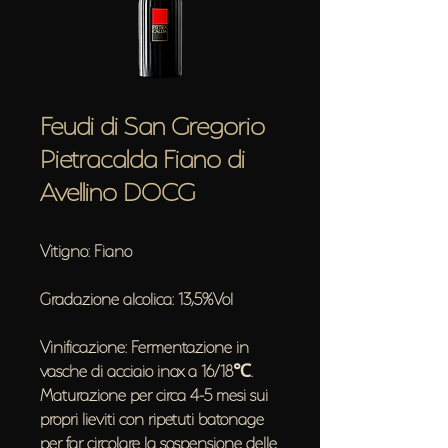
Feudi di San Gregorio
Pietracalda Fiano di
Avellino DOCG
Vitigno: Fiano
Gradazione alcolica: 13,5%Vol
Vinificazione: Fermentazione in
vasche di acciaio inox a 16/18℃.
Maturazione per circa 4-5 mesi sui
propri lieviti con ripetuti batonage
per far circolare la sospensione delle