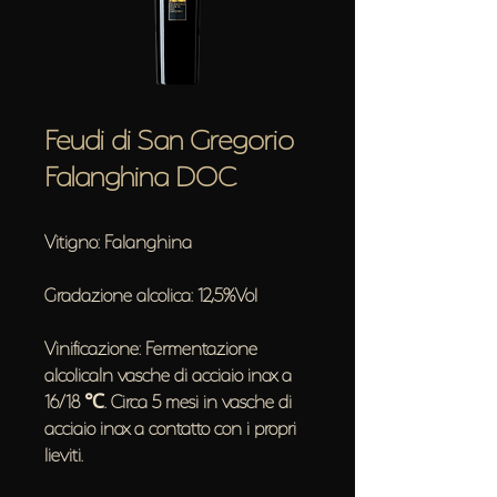
Feudi di San Gregorio
Falanghina DOC
Vitigno: Falanghina
Gradazione alcolica: 12,5%Vol
Vinificazione: Fermentazione
alcolicaIn vasche di acciaio inox a
16/18 ℃. Circa 5 mesi in vasche di
acciaio inox a contatto con i propri
lieviti.