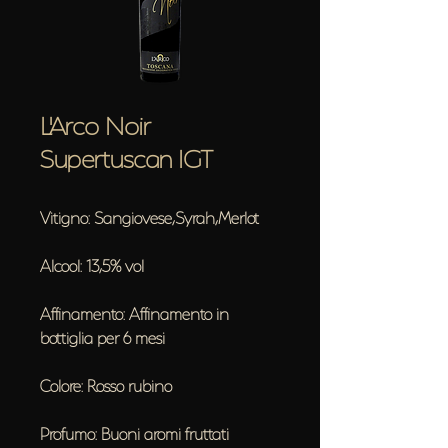
L'Arco Noir
Supertuscan IGT
Vitigno: Sangiovese,Syrah,Merlot
Alcool: 13,5% vol
Affinamento: Affinamento in
bottiglia per 6 mesi
Colore: Rosso rubino
Profumo: Buoni aromi fruttati