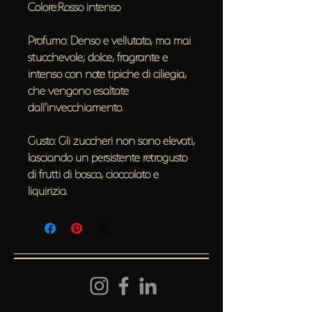
Colore:Rosso intenso
Profumo: Denso e vellutato, ma mai
stucchevole; dolce, fragrante e
intenso con note tipiche di ciliegia,
che vengono esaltate
dall'invecchiamento.
Gusto: Gli zuccheri non sono elevati,
lasciando un persistente retrogusto
di frutti di bosco, cioccolato e
liquirizia.