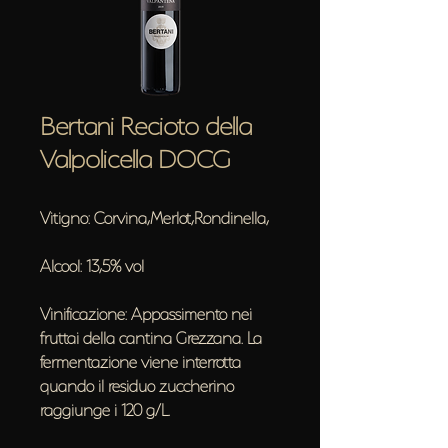
Bertani Recioto della
Valpolicella DOCG
Vitigno: Corvina,Merlot,Rondinella,
Alcool: 13,5% vol
Vinificazione: Appassimento nei
fruttai della cantina Grezzana. La
fermentazione viene interrotta
quando il residuo zuccherino
raggiunge i 120 g/L.