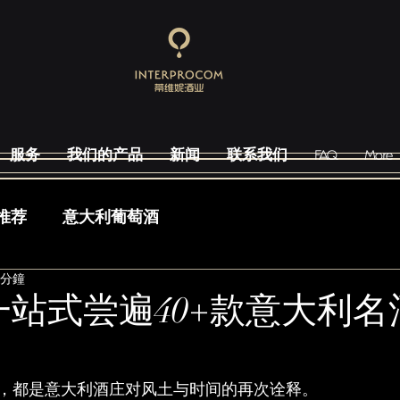
服务
我们的产品
新闻
联系我们
FAQ
More
推荐
意大利葡萄酒
 分鐘
à | 一站式尝遍40+款意大利
，都是意大利酒庄对风土与时间的再次诠释。