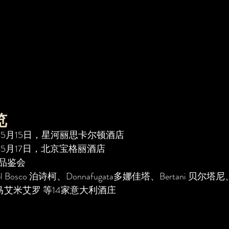
览
年5月15日，星河丽思卡尔顿酒店
年5月17日，北京宝格丽酒店
品鉴会
 Bosco 泊诗柯、Donnafugata多娜佳塔、Bertani 贝尔塔尼、
ero马艾米艾罗 等14家意大利酒庄