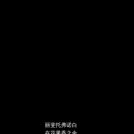
丽斐托弗诺白
在花果香之余